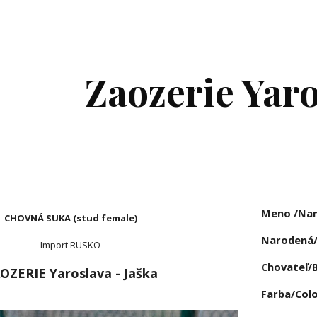
ip to main content
Skip to navigat
Zaozerie Yar
Meno /Nam
CHOVNÁ SUKA (stud female)
Narodená/
Import RUSKO
Chovateľ/B
OZERIE Yaroslava - Jaška
Farba/Colo