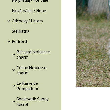
Na predaj / For Sale
Nová nádej / Hope
Odchovy / Litters
Šteniatka
Retirerd
Blizzard Noblesse
charm
Céline Noblesse
charm
La Raine de
Pompadour
Semicvetik Sunny
Secret