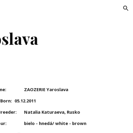
ion
oslava
e: 
ZAOZERIE Yaroslava
Born: 
05.12.2011
reeder: 
Natalia Katuraeva, Rusko
ur: 
bielo - hnedá/ white - brown